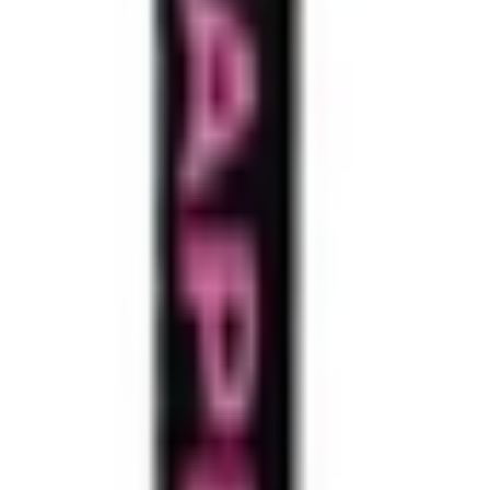
nd whole buds of SunMed's fresh, sun-grown flower – no shake or trim. Av