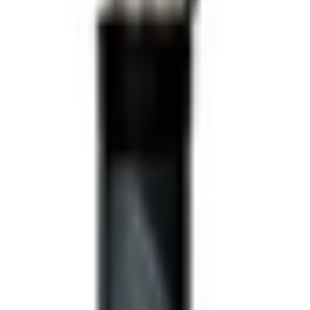
used - Hybrid - 5pk